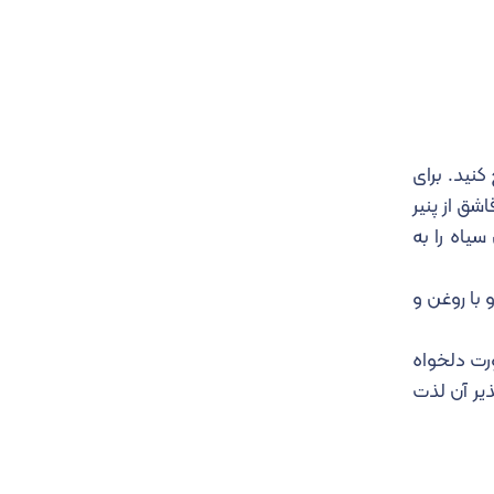
نید. برای
 سالاد سزار، ۱ عدد از سیرها را با رنده ریز رنده کرده و داخل ظرفی بزرگ بریزید. سس مایونز،سس خردل و ۲ قاشق از پنیر
یاه را به
با روغن و
ورت دلخواه
ذیر آن لذت