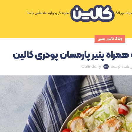
لات
وبلاگ
نمایندگی
درباره ما
تماس با ما
,
وبلاگ کالین
رسپی
ه همراه پنیر پارمسان پودری کالین
ل شده توسط
Calindairy