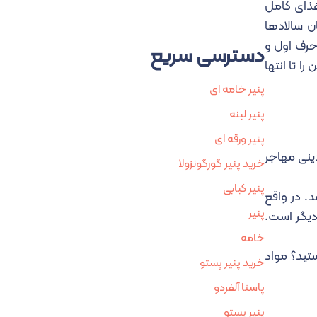
غذای کامل
ن سالادها
حرف اول و
دسترسی سریع
ا تا انتها
پنیر خامه ای
پنیر لبنه
پنیر ورقه ای
دینی مهاجر
خرید پنیر گورگونزولا
پنیر کبابی
د. در واقع
پنیر
دیگر است.
خامه
تید؟ مواد
خرید پنیر پستو
پاستا آلفردو
پنیر پستو