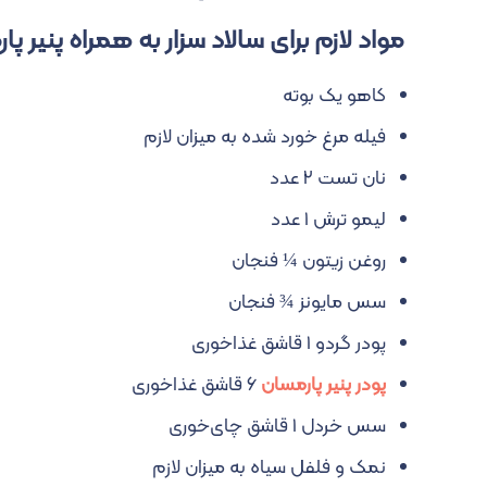
مواد لازم برای سالاد سزار به همراه پنیر پ
کاهو یک بوته
فیله مرغ خورد شده به میزان لازم
نان تست ۲ عدد
لیمو ترش ۱ عدد
روغن زیتون ¼ فنجان
سس مایونز ¾ فنجان
پودر گردو ۱ قاشق غذاخوری
پودر پنیر پارمسان
۶ قاشق غذاخوری
سس خردل ۱ قاشق چای‌خوری
نمک و فلفل سیاه به میزان لازم