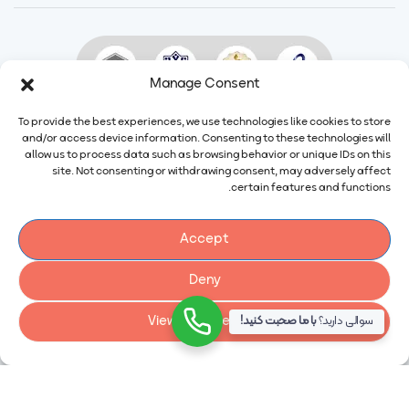
Manage Consent
To provide the best experiences, we use technologies like cookies to store
and/or access device information. Consenting to these technologies will
allow us to process data such as browsing behavior or unique IDs on this
site. Not consenting or withdrawing consent, may adversely affect
certain features and functions.
Accept
ایمیل:
info@calindairy.com
Deny
شماره تماس:
۶۷۱۵۲ (۰۲۱)
View preferences
سوالی دارید؟
با ما صحبت کنید!
شماره فکس:
۶۵۴۳۹۴۸۷ (۰۲۱)
آدرس: ایران، تهران، شهریار، شهرک صنعتی صفادشت بلوار اردیبهشت،
نبش سوم غربی، شماره ۲۱۶
کد پستی: ۳۱۶۴۱۱۵۴۷۴