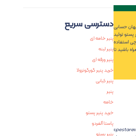
دسترسی سریع
 جهان حسابی
پستو تولید
پنیر خامه ای
پستو برای چی استفاده
پنیر لبنه
اه باشید تا
پنیر ورقه ای
خرید پنیر گورگونزولا
پنیر کبابی
پنیر
خامه
خرید پنیر پستو
پاستا آلفردو
»
pestare
پنیر پستو