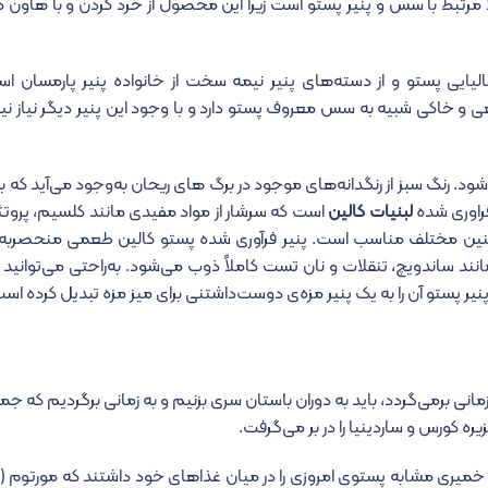
ً مرتبط با سس و پنیر پستو است زیرا این محصول از خرد کردن و با هاون 
یتالیایی پستو و از دسته‌های پنیر نیمه سخت از خانواده پنیر پارمسان ا
عی و خاکی شبیه به سس معروف پستو دارد و با وجود این پنیر دیگر نیاز ن
ود. رنگ سبز از رنگدانه‌های موجود در برگ های ریحان به‌وجود می‌آید که به
راوری شده
لبنیات کالین
است که سرشار از مواد مفیدی مانند کلسیم، پروتئ
سنین مختلف مناسب است. پنیر فرآوری شده پستو کالین طعمی منحصربه‌فر
د ساندویچ، تنقلات و نان تست کاملاً ذوب می‌شود. به‌راحتی می‌توانید آن
زه پنیر پستو آن را به یک پنیر مزه‌ی دوست‌داشتنی برای میز مزه تبدیل کرده اس
زمانی برمی‌گردد، باید به دوران باستان سری بزنیم و به زمانی برگردیم که جم
 کورس و ساردینیا را در بر می‌گرفت.