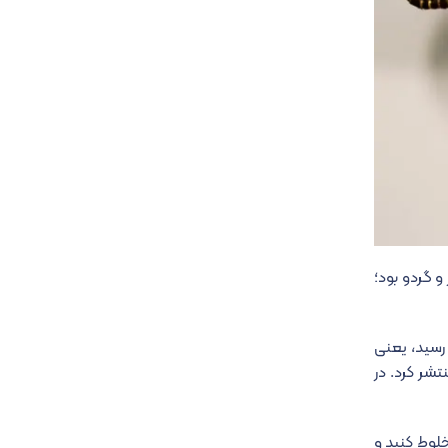
agliat) بود که جزء اصلی آن سیر و گردو بود؛
 رسید، یعنی
نی باتیستا راتو (Giovanni Battista Ratto) کتاب خود به نام La Cuciniera Genovese را در سال ۱۸۶۳ منتشر کرد. در
مخلوط کنید و