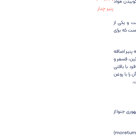
کوبیدن مواد
پنیر چدار
ست و یکی از
یست که برای
 پنیر اضافه
ین، فسفر و
د با بافتی
 را با روغن
ت.
هوری جنوا از
تاریخچه پستو به دوران روم باستان برمی‌گردد. رومیان باستان خمیری مشابه پستوی امروزی را در میان غذاهای خود داشتند که مورتوم (moretum)