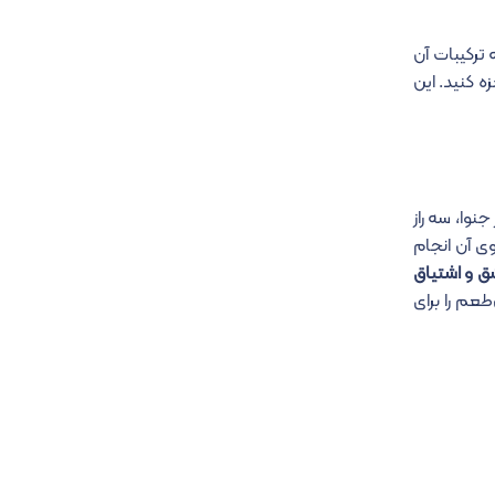
 ترکیبات آن
ه کنید. این
Sergio Panizza)، یکی از برگزارکنندگان مسابقات جهانی پستو و یکی از مالکان رستوران معروف Il Genovese در جنوا، سه راز
ی آن انجام
 و اشتیاق
طعم را برای