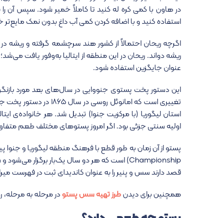
در هاون با کمی کره له کنید تا کاملاً خمیر شود. سپس آن را با
استفاده کنید و با اضافه کردن کمی آب داغ بدون نمک مایع‌تر 
اگرچه ریحان احتمالاً از کشور هند سرچشمه گرفته و ریشه در آش
ریشه دواند. ریحان در این منطقه از ایتالیا به‌وفور یافت می‌ش
عنوان جایگزین استفاده شود.
این دستور پخت پستوی جنووایی در سال‌های بعد مورد بازنگری ق
تغییری است که امانوئل ر
استان لیگوریا (با مرکزیت جنوا) تبدیل شد. هر خانواده‌ی ا
اولیه سنتی جزئی بود. اگر امروز پستوهای مختلف طعم متفاوت
Championship) است که هر دو سال یک‌بار برگزار می
قصد دارند سس و پنیر را به عنوان کاندیدای ثبت در فهرست م
همچنین برای دیدن
طرز تهیه سس پستو
در مرحله به مرحله، ر