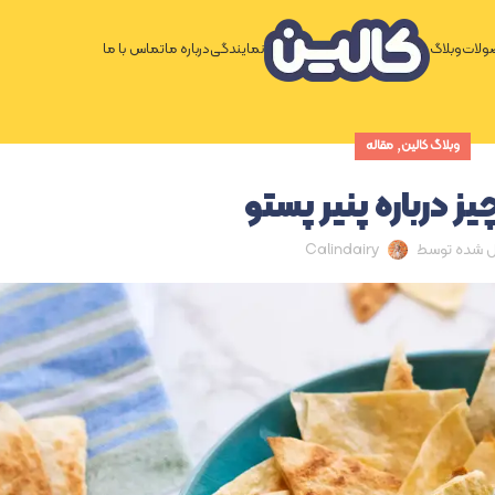
لات
وبلاگ
نمایندگی
درباره ما
تماس با ما
,
وبلاگ کالین
مقاله
 درباره پنیر پستو
ل شده توسط
Calindairy