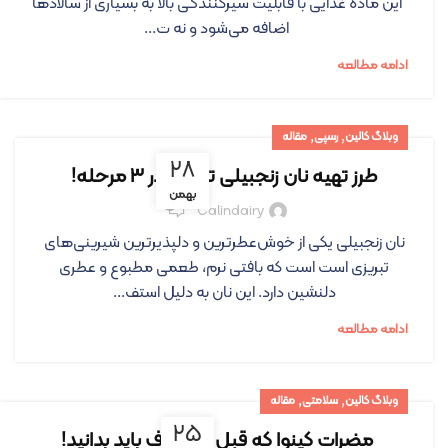
این ماده غذایی با قابلیت سیرکنندگی بالا به بسیاری از سالادها
اضافه می‌شود و نه ت...
ادامه مطالعه
,
,
وبلاگ کالین
رسپی
مقاله
۲۸
طرز تهیه نان زنجبیلی تبریزی در ۳ مرحله!
بهمن
۰
Calindairy
نان زنجبیلی یکی از خوش‌عطرترین و دلپذیرترین شیرینی‌های
تبریزی است است که بافتی نرم، طعمی مطبوع و عطری
دلنشین دارد. این نان به دلیل استف...
ادامه مطالعه
,
,
وبلاگ کالین
سلامتی
مقاله
۲۵
مضرات کینوا که قبل از مصرف باید بدانید!