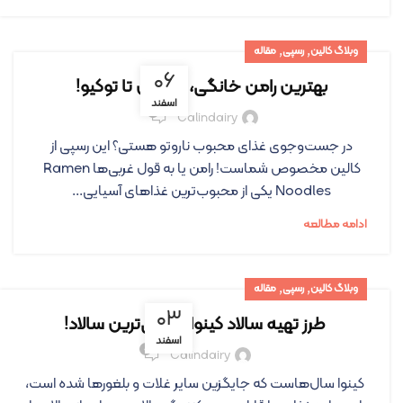
,
,
وبلاگ کالین
رسپی
مقاله
۰۶
بهترین رامن خانگی، از تهران تا توکیو!
اسفند
۰
Calindairy
در جست‌وجوی غذای محبوب ناروتو هستی؟ این رسپی از
کالین مخصوص شماست! رامن یا به قول غربی‌ها Ramen
Noodles یکی از محبوب‌ترین غذاهای آسیایی...
ادامه مطالعه
,
,
وبلاگ کالین
رسپی
مقاله
۰۳
طرز تهیه سالاد کینوا، رژیمی‌ترین سالاد!
اسفند
۰
Calindairy
کینوا سال‌هاست که جایگزین سایر غلات و بلغورها شده است،