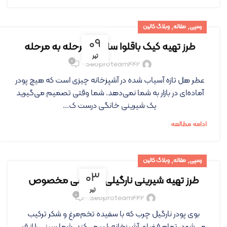
,
,
رسپی
مقاله
وبلاگ کالین
۰۹
طرز تهیه کیک باقلوا ساده و مرحله به مرحله
تیر
۰
Seoproteam442
عطر هل تازه آسیاب شده در آشپزخانه چیزی است که هیچ پودر
آماده‌ای در بازار به شما نمی‌دهد. شما وقتی تصمیم می‌گیرید
یک شیرینی خانگی درست ک...
ادامه مطالعه
,
,
رسپی
مقاله
وبلاگ کالین
۰۳
طرز تهیه شیرینی نارگیلی مجلسی مخصوص
تیر
۰
Seoproteam442
بوی پودر نارگیل چرب که با سفیده تخم‌مرغ و شکر ترکیب