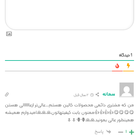
دیدگاه
1
سمانه
2 سال قبل
من که مشتری دائمی محصولات کالین هستم…عالی‌تر ازعاااااالی هستن
😋😋😋😋👍👍👍👍ممنون بابت کیفیتهاتون🙏🙏🙏امیدوارم همیشه
همینطور عالی بمونید🙏🙏🪻🪻🌷🌷
1
پاسخ