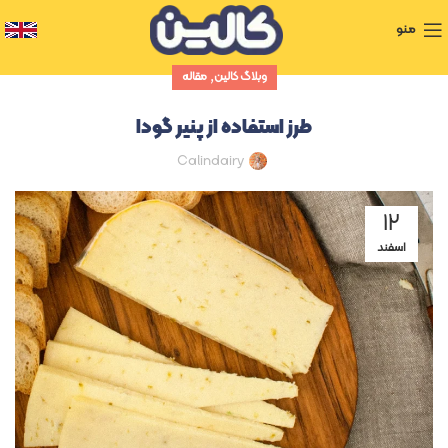
منو
,
وبلاگ کالین
مقاله
طرز استفاده از پنیر گودا
Calindairy
۱۲
اسفند