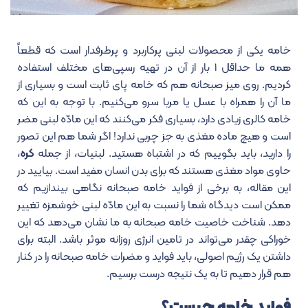
خامه یکی از محصولات لبنی پرکاربرد و پرطرفدار است که قطعاً
همه ما حداقل ۱ بار از آن در تهیه رسپی‌های مختلف استفاده
کردیم. روی میز صبحانه هم که خامه پای ثابت است و بسیاری از
ما آن را همراه با عسل یا مربا سرو می‌کنیم. با توجه به این که
خامه کالری زیادی دارد، بسیاری فکر می‌کنند که این مادّه لبنی مضر
است و هیچ ماده مغذی به جز چربی ندارد! اگر شما هم این تصور
را دارید، باید بگوییم که در اشتباه هستید. لبنیات، از جمله
کره
،
حاوی مواد مغذی هستند که برای بدن انسان مفید است. بیایید در
این مقاله، به برخی از فواید خامه صبحانه نگاهی بیندازیم که
ممکن است دیدگاه شما را نسبت به این مادّه لبنی خوشمزه تغییر
دهد.
شناخت خاصیت خامه صبحانه به ما نشان می‌دهد که این
خوراکی چقدر می‌تواند در تامین انرژی روزانه موثر باشد. البته برای
داشتن یک رژیم اصولی، باید فواید و مضرات خامه صبحانه را در کنار
هم قرار دهیم تا به یک نتیجه درست برسیم.
فواید خامه چیست؟