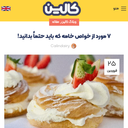
منو
,
وبلاگ کالین
مقاله
۷ مورد از خواص خامه که باید حتماً بدانید!
Calindairy
۲۵
فروردین