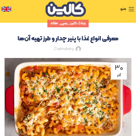
منو
,
,
وبلاگ کالین
رسپی
مقاله
معرفی انواع غذا با پنیر چدار و طرز تهیه آن‌ها
Calindairy
۳۰
آذر