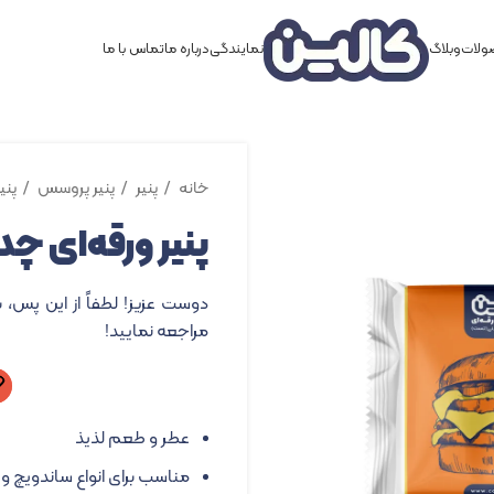
لات
وبلاگ
نمایندگی
درباره ما
تماس با ما
خانه
پنیر
پنیر پروسس
پنی
پنیر ورقه‌ای چدار – ۸۰
دوست عزیز! لطفاً از این پس، 
مراجعه نمایید!
عطر و طعم لذیذ
مناسب برای انواع ساندویچ و 