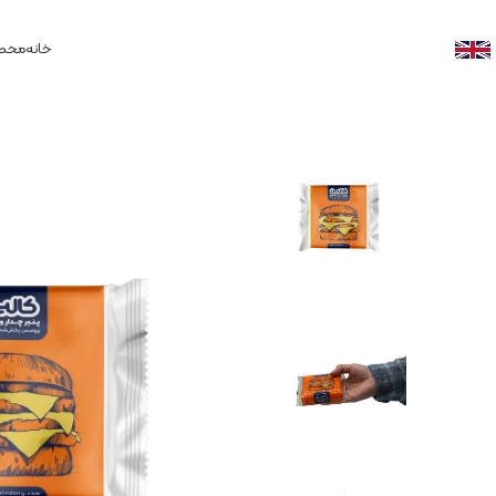
خانه
محصو