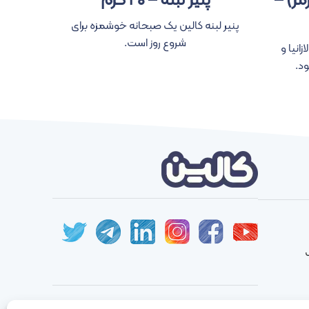
مز) –
پنیر لبنه – ۲۰ گرم
پنیر موز
پنیر لبنه کالین یک صبحانه خوشمزه برای
شروع روز است.
زانیا و
شکل ج
د.
خوش 