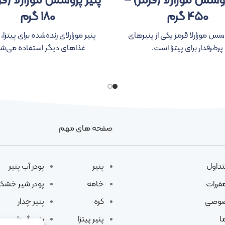
روسس موزارلا (قرمز) –
پنیر پروسس موزارلا (قر
۴۵۰ گرم
۱۸۰ گرم
وسس موزارلا قرمز یکی از پنیرهای
پنیر موزارلای رنده‌شده برای پیتزا، لا
پرطرفدار برای پیتزا است.
غذاهای دیگر استفاده می‌شو
صفحه های مهم
تداول
پنیر
پودر آب پنیر
مقررات
خامه
پودر شیر خشک
صوصی
کره
پنیر چدار
ا
پنیر پیتزا
پنیر گودا