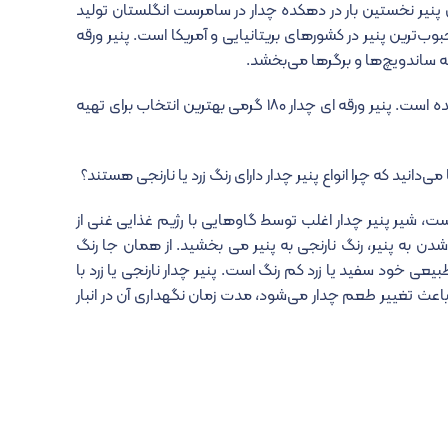
ین پنیر نخستین بار در دهکده چدار در سامرست انگلستان تولید
‌ترین پنیر در کشورهای بریتانیایی و آمریکا است. پنیر ورقه
ه ساندویچ‌ها و برگرها می‌بخشد.
پنیر چدار ورقه ای کالین در دو وزن ۱۸۰ و ۳۶۰۰ گرم به بازار عرضه شده است. پنیر ورقه ای چدار ۱۸۰ گرمی بهترین انتخاب برای تهیه
ی‌دانید که چرا انواع پنیر چدار دارای رنگ زرد یا نارنجی هستند؟
ت، شیر پنیر چدار اغلب توسط گاوهایی با رژیم غذایی غنی از
شدن به پنیر، رنگ نارنجی به پنیر می بخشید. از همان جا رنگ
طبیعی خود سفید یا زرد کم رنگ است. پنیر چدار نارنجی یا زرد با
باعث تغییر طعم چدار می‌شود، مدت زمان نگهداری آن در انبار