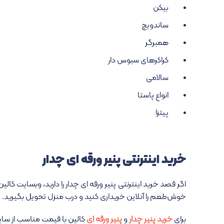
بیکن
ساندویچ
همبرگر
کراکرهای سبوس دار
سالامی
انواع پاستا
پیتزا
خرید اینترنتی پنیر ورقه ای چدار
اگر قصد خرید اینترنتی پنیر ورقه ای چدار را دارید، وبسایت کال
خوش‌طعم را آنلاین خریداری کنید و درب منزل تحویل بگیرید.
برای
خرید پنیر چدار
و
پنیر ورقه ای
کالین با قیمت مناسب از سای