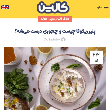
منو
,
,
وبلاگ کالین
رسپی
مقاله
پنیر ریکوتا چیست و چجوری درست می‌شه؟
Calindairy
۲۳
آذر