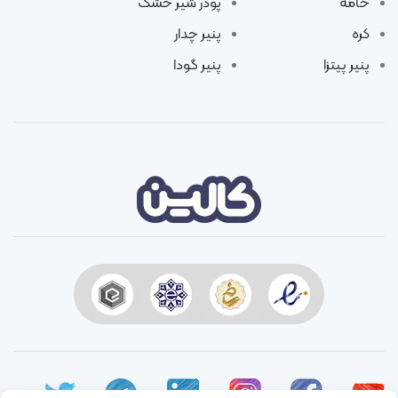
خامه
پودر شیر خشک
کره
پنیر چدار
پنیر پیتزا
پنیر گودا