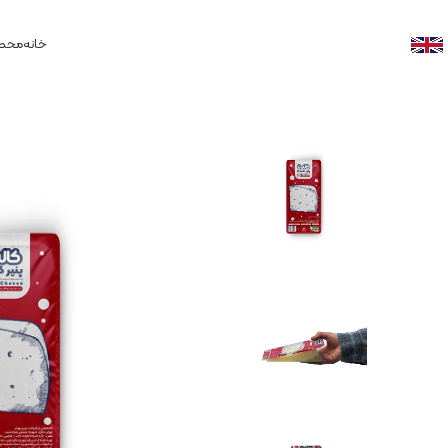
خانه
محصو