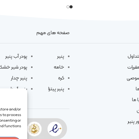
صفحه های مهم
تداول
پنیر
پودر آب پنیر
مقررات
خامه
پودر شیر خشک
صوصی
کره
پنیر چدار
ا
پنیر پیتزا
پنیر گودا
 ما
 store and/or
ن
us to process
consenting or
ر پنیر
d functions.