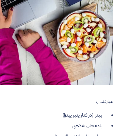
عبارتند از:
پیتزا (در کنار پنیر پیتزا)
بادمجان شکم‌پر