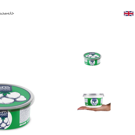
خانه
محصو