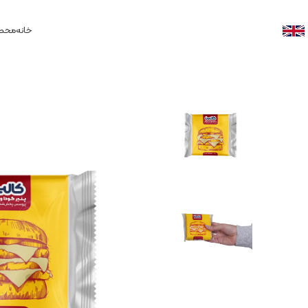
خانه
محصو