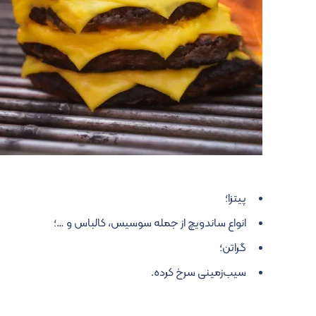
پیتزا؛
انواع ساندویچ از جمله سوسیس، کالباس و …؛
گراتن؛
سیب‌زمینی سرخ کرده.