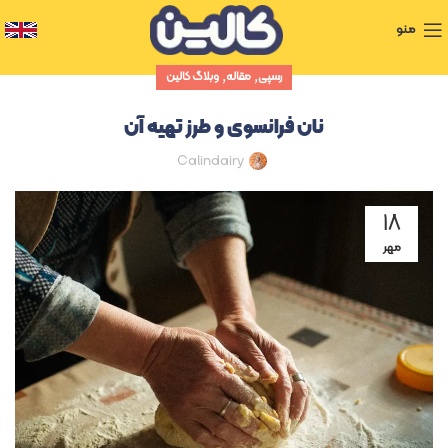
منو
,
,
رسپی
مقاله
وبلاگ کالین
نان فرانسوی و طرز تهیه آن
Calindairy
۱۸
مهر