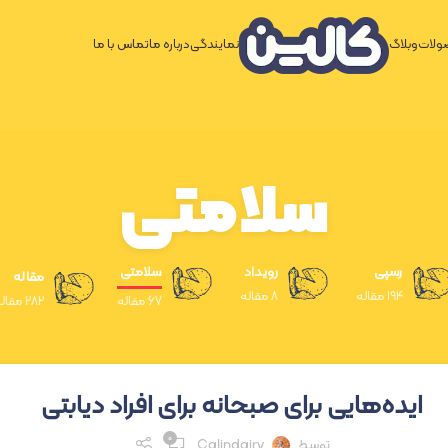
لات
وبلاگ
نمایندگی
درباره ما
تماس با ما
سلامتی
رسپی
رویداد
سلامتی
مقاله
194 مقاله
8 مقاله
67 مقاله
282 مقاله
ایده‌هایی برای صبحانه برای افراد دیابتی
۰
توسط
Calindairy