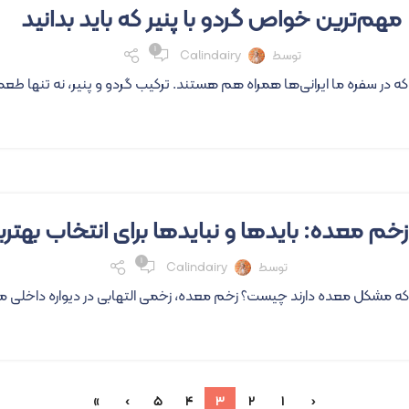
مهم‌ترین خواص گردو با پنیر که باید بدانید
۱
توسط
Calindairy
ه در سفره ما ایرانی‌ها همراه هم هستند. ترکیب گردو و پنیر، نه تنها ط
زخم معده: بایدها و نبایدها برای انتخاب بهتر
۱
توسط
Calindairy
که مشکل معده دارند چیست؟ زخم معده، زخمی التهابی در دیواره داخلی م
»
›
5
4
3
2
1
‹