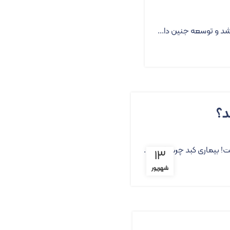
شد و توسعه جنین دا...
د؟
! بیماری کبد چرب که ام...
۱۳
شهریور