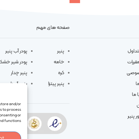
صفحه های مهم
تداول
پنیر
پودر آب پنیر
مقررات
خامه
پودر شیر خشک
صوصی
کره
پنیر چدار
ا
پنیر پیتزا
پنیر گودا
 ما
 store and/or
ن
us to process
consenting or
ر پنیر
d functions.
pt