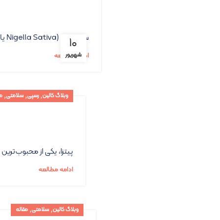
سیاه دانه (Nigella Sativa یا Black seed) به عنوان یک گیاه دارویی شناخته می‌شود که در طول تاریخ، به خصوص در طب سنت...
۱۰
شهریور
ادامه مطالعه
,
,
,
وبلاگ کالین
رسپی
سلامتی
م
پیتزا، یکی از محبوب‌تری
ادامه مطالعه
,
,
وبلاگ کالین
سلامتی
مقاله