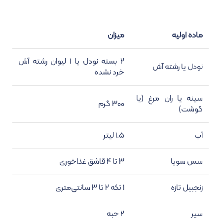
ماده اولیه
میزان
۲ بسته نودل یا ۱ لیوان رشته آش
نودل یا رشته آش
خرد نشده
سینه یا ران مرغ (یا
۳۰۰ گرم
گوشت)
آب
۱.۵ لیتر
سس سویا
۳ تا ۴ قاشق غذاخوری
زنجبیل تازه
۱ تکه ۲ تا ۳ سانتی‌متری
سیر
۲ حبه