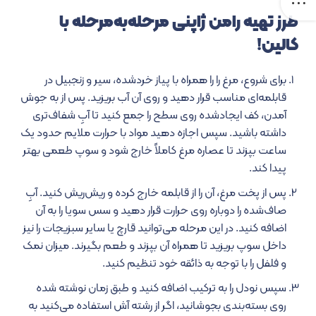
طرز تهیه رامن ژاپنی مرحله‌به‌مرحله با
کالین!
برای شروع، مرغ را را همراه با پیاز خردشده، سیر و زنجبیل در
قابلمه‌ای مناسب قرار دهید و روی آن آب بریزید. پس از به جوش
آمدن، کف ایجادشده روی سطح را جمع کنید تا آبِ شفاف‌تری
داشته باشید. سپس اجازه دهید مواد با حرارت ملایم حدود یک
ساعت بپزند تا عصاره مرغ کاملاً خارج شود و سوپ طعمی بهتر
پیدا کند.
پس از پخت مرغ، آن را از قابلمه خارج کرده و ریش‌ریش کنید. آبِ
صاف‌شده را دوباره روی حرارت قرار دهید و سس سویا را به آن
اضافه کنید. در این مرحله می‌توانید قارچ یا سایر سبزیجات را نیز
داخل سوپ بریزید تا همراه آن بپزند و طعم بگیرند. میزان نمک
و فلفل را با توجه به ذائقه خود تنظیم کنید.
سپس نودل را به ترکیب اضافه کنید و طبق زمان نوشته شده
روی بسته‌بندی بجوشانید، اگر از رشته آش استفاده می‌کنید به