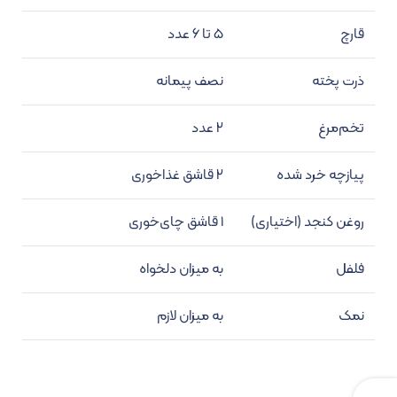
قارچ
۵ تا ۶ عدد
ذرت پخته
نصف پیمانه
تخم‌مرغ
۲ عدد
پیازچه خرد شده
۲ قاشق غذاخوری
روغن کنجد (اختیاری)
۱ قاشق چای‌خوری
فلفل
به میزان دلخواه
نمک
به میزان لازم