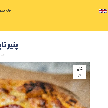
خانه
محصو
پنیر ت
ارسا
۰۴
آذر