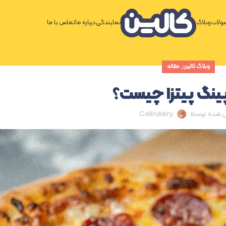
لات
وبلاگ
نمایندگی
درباره ما
تماس با ما
,
وبلاگ کالین
مقاله
اپینگ پیتزا چیست؟
ل شده توسط
Calindairy