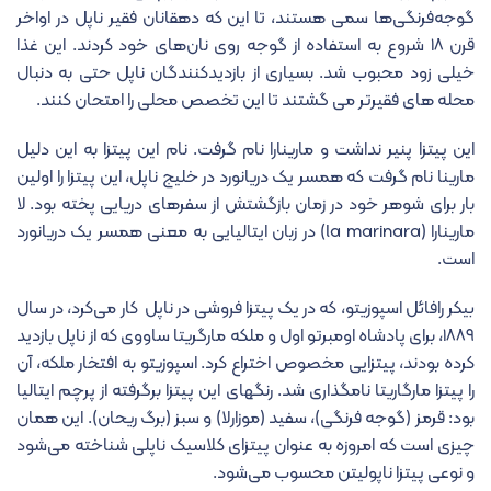
گوجه‌فرنگی‌ها سمی هستند، تا این که دهقانان فقیر ناپل در اواخر
قرن ۱۸ شروع به استفاده از گوجه روی نان‌های خود کردند. این غذا
خیلی زود محبوب شد. بسیاری از بازدیدکنندگان ناپل حتی به دنبال
محله های فقیرتر می گشتند تا این تخصص محلی را امتحان کنند.
این پیتزا پنیر نداشت و مارینارا نام گرفت. نام این پیتزا به این دلیل
مارینا نام گرفت که همسر یک دریانورد در خلیج ناپل، این پیتزا را اولین
بار برای شوهر خود در زمان بازگشتش از سفرهای دریایی پخته بود. لا
مارینارا (la marinara) در زبان ایتالیایی به معنی همسر یک دریانورد
است.
بیکر رافائل اسپوزیتو، که در یک پیتزا فروشی در ناپل کار می‌کرد، در سال
۱۸۸۹، برای پادشاه اومبرتو اول و ملکه مارگریتا ساووی که از ناپل بازدید
کرده بودند، پیتزایی مخصوص اختراع کرد. اسپوزیتو به افتخار ملکه، آن
را پیتزا مارگاریتا نامگذاری شد. رنگهای این پیتزا برگرفته از پرچم ایتالیا
بود: قرمز (گوجه فرنگی)، سفید (موزارلا) و سبز (برگ ریحان). این همان
چیزی است که امروزه به عنوان پیتزای کلاسیک ناپلی شناخته می‌شود
و نوعی پیتزا ناپولیتن محسوب می‌شود.