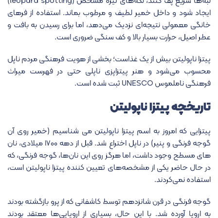
لبه‌ها سریع پف کنند، لکه‌های تیره مشخص (leopard spotting)
ایجاد شود و داخل خمیر لطیف و مرطوب بماند. استفاده از فرهای
خانگی معمولی نتیجه‌ای نزدیک می‌دهد، اما برای رسیدن به بافت و
عطر اصیل، حرارت بسیار بالا و کف سنگی ضروری است.
پیتزا ناپولیتن بیش از یک غذاست؛ بخشی از هویت فرهنگی مردم ناپل
محسوب می‌شود و هنر پیتزاپزی ناپلی حتی در فهرست میراث
فرهنگی ناملموس
UNESCO
ثبت شده است.
تاریخچه پیتزا ناپولیتن
پیتزایی که امروز به اسم پیتزا ناپولیتن می شناسیم (خمیر روی آن
گوجه فرنگی و پنیر) در ناپل اختراع شد. قبل از دهه ۱۷۰۰ میلادی، نان
های مسطح وجود داشت، اما هرگز روی این نان‌ها، گوجه فرنگی، که
در حال حاضر یکی از مشخصه‌های تعیین کننده پیتزا ناپولیتن است،
استفاده نمی‌کردند.
گوجه فرنگی در قرن شانزدهم توسط کاشفانی که از پرو بازگشته بودند
به اروپا آورده شد. با این حال، بسیاری از اروپایی‌ها معتقد بودند