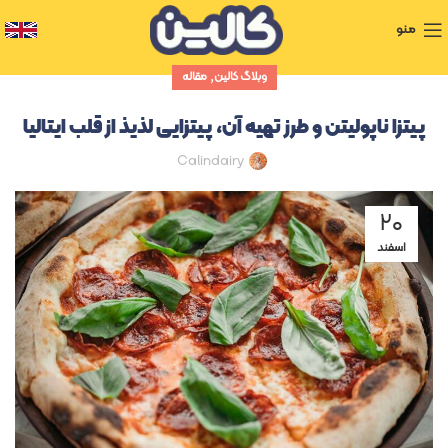
منو
,
وبلاگ کالین
مقاله
پیتزا ناپولیتن و طرز تهیه آن، پیتزایی لذیذ از قلب ایتالیا
Calindairy
۲۰
اسفند