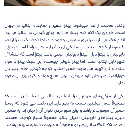
وقتی صحبت از غذا می‌شود، پیتزا سفیر و نماینده ایتالیا در جهان
است. خوردن یک تکه گرم پیتزا، ما را به رویای گردش در ایتالیا می‌برد.
انواع مختلفی از پیتزا برای سفارش وجود دارد، اما فقط یک پیتزا از نظر
طعم، تاریخچه، صنعت و سادگی آن بالاتر از بقیه پیتزاها است: پیتزای
ناپولیتن یا پیتزا ناپل. پیتزا ناپولیتن، نوعی پخت پیتزا است که منشا آن
شهر ناپل ایتالیا است. اما
پیتزا ناپولی چیست؟
این سبک پیتزا با مواد
ساده و تازه تهیه می شود: خمیر اصلی، گوجه فرنگی خام، پنیر بال
موزارلای تازه، ریحان تازه و روغن زیتون. هیچ مواد دیگری روی آن وجود
ندارد.
یکی از ویژگی‌های مهم پیتزا ناپولیتن ایتالیایی اصیل، این است که
معمولاً سس بیشتری نسبت به پنیر دارد. این باعث می شود که وسط
خمیر آن مرطوب‌تر باشد و برای سرو کردن نتوان آن را برش زد. به همین
دلیل، پیتزاهای ناپولیتن اصیل ایتالیا معمولاً بسیار کوچک هستند
(حدود ۲۵ تا ۳۰ سانتی‌متر) و معمولاً به صورت یک‌نفره سرو می‌شوند.