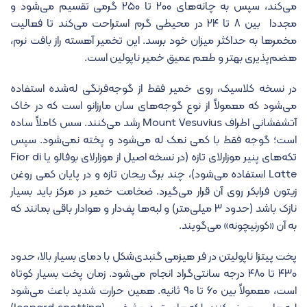
می‌کند، سپس به چانه‌های ۲۰۰ تا ۲۵۰ گرمی تقسیم می‌شود و
مجددا بین ۸ تا ۲۴ در محیطی گرم استراحت می‌کند تا فعالیت
مخمرها به حداکثر میزان خود برسد. این تخمیر آهسته راز بافت نرم،
هضم‌پذیری بهتر و طعم عمیق خمیر ناپولین است.
در نسخه کلاسیک، روی خمیر فقط از گوجه‌فرنگی له‌شده استفاده
می‌شود که معمولاً از نوع گوجه‌های سان مارزانو است که در خاک
آتشفشانی اطراف
Mount Vesuvius
رشد می‌کنند. سس کاملاً ساده
است؛ گوجه فقط با کمی نمک له می‌شود و پخته نمی‌شود. سپس
تکه‌های پنیر موزارلای تازه (در نسخه اصیل از موزارلای بوفالو یا Fior di
Latte استفاده می‌شود)، چند برگ ریحان تازه و در پایان کمی روغن
زیتون فرابکر روی آن قرار می‌گیرد. ضخامت خمیر در مرکز باید بسیار
نازک باشد (حدود ۳ میلی‌متر) و لبه‌ها پف‌دار و هوادار باقی بمانند که
به آن «کورنیچونه» می‌گویند.
پخت پیتزا ناپولیتن در فر هیزمی گنبدی‌شکل با دمای بسیار بالا، حدود
۴۳۰ تا ۴۸۰ درجه سانتی‌گراد انجام می‌شود. زمان پخت بسیار کوتاه
است، معمولاً بین ۶۰ تا ۹۰ ثانیه. همین حرارت شدید باعث می‌شود