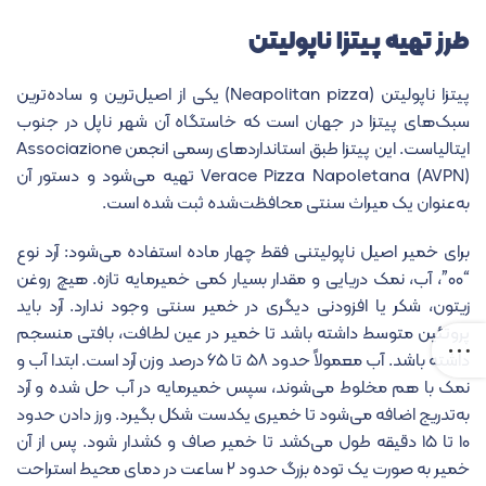
طرز تهیه پیتزا ناپولیتن
پیتزا ناپولیتن (Neapolitan pizza) یکی از اصیل‌ترین و ساده‌ترین
سبک‌های پیتزا در جهان است که خاستگاه آن شهر
ناپل
در جنوب
ایتالیاست. این پیتزا طبق استانداردهای رسمی انجمن
Associazione
Verace Pizza Napoletana
(AVPN) تهیه می‌شود و دستور آن
به‌عنوان یک میراث سنتی محافظت‌شده ثبت شده است.
برای خمیر اصیل ناپولیتنی فقط چهار ماده استفاده می‌شود: آرد نوع
“۰۰”، آب، نمک دریایی و مقدار بسیار کمی خمیرمایه تازه. هیچ روغن
زیتون، شکر یا افزودنی دیگری در خمیر سنتی وجود ندارد. آرد باید
پروتئین متوسط داشته باشد تا خمیر در عین لطافت، بافتی منسجم
داشته باشد. آب معمولاً حدود ۵۸ تا ۶۵ درصد وزن آرد است. ابتدا آب و
نمک با هم مخلوط می‌شوند، سپس خمیرمایه در آب حل شده و آرد
به‌تدریج اضافه می‌شود تا خمیری یکدست شکل بگیرد. ورز دادن حدود
۱۰ تا ۱۵ دقیقه طول می‌کشد تا خمیر صاف و کشدار شود. پس از آن
خمیر به صورت یک توده بزرگ حدود ۲ ساعت در دمای محیط استراحت