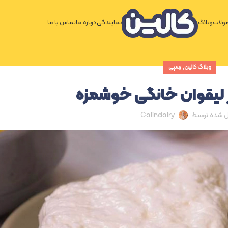
لات
وبلاگ
نمایندگی
درباره ما
تماس با ما
,
وبلاگ کالین
رسپی
یر لیقوان خانگی خوشمزه
ل شده توسط
Calindairy