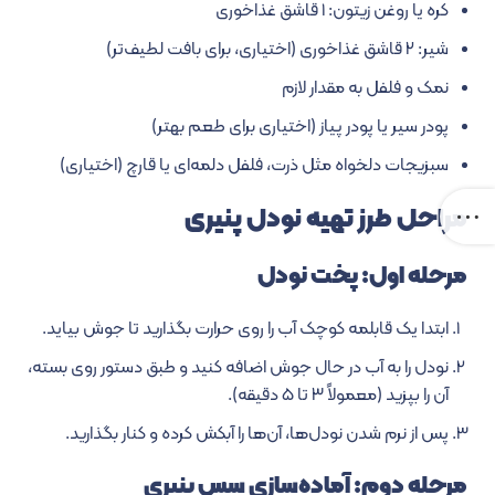
کره یا روغن زیتون: ۱ قاشق غذاخوری
شیر: ۲ قاشق غذاخوری (اختیاری، برای بافت لطیف‌تر)
نمک و فلفل به مقدار لازم
پودر سیر یا پودر پیاز (اختیاری برای طعم بهتر)
سبزیجات دلخواه مثل ذرت، فلفل دلمه‌ای یا قارچ (اختیاری)
مراحل طرز تهیه نودل پنیری
مرحله اول: پخت نودل
ابتدا یک قابلمه کوچک آب را روی حرارت بگذارید تا جوش بیاید.
نودل را به آب در حال جوش اضافه کنید و طبق دستور روی بسته،
آن را بپزید (معمولاً ۳ تا ۵ دقیقه).
پس از نرم شدن نودل‌ها، آن‌ها را آبکش کرده و کنار بگذارید.
مرحله دوم: آماده‌سازی سس پنیری