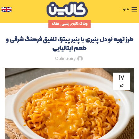
منو
,
,
وبلاگ کالین
رسپی
مقاله
طرز تهیه نودل پنیری با پنیر پیتزا، تلفیق فرهنگ شرقی و
طعم ایتالیایی
Calindairy
۱۷
تیر