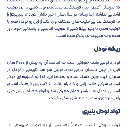
پیتزا
، مخصوصاً نوع موزارلا، اصالتاً متعلق به ایتالیاست. در گذشته
که مرزهای آشپزی بین فرهنگ‌ها محدودتر بود، کسی با این ترکیب
آشنایی نداشته اما رسانه در سال‌های اخیر تلاش کرده تا پنیرپیتزا را
به فرهنگ غذایی ملیت‌های مختلف وارد کند از این رو نودل هم با
ترکیب شدن با پنیر پیتزا کمی از هویت قدیمی و باستانی خود دور
شده و به مدرنیته نزدیک‌تر شده است.
ریشه نودل
نودل، نوعی رشته خوراکی است که قدمت آن به بیش از ۴۰۰۰ سال
قبل در چین باستان بازمی‌گردد. اولین شواهد تاریخی از نودل در
شمال غرب چین کشف شده و بعدها این غذا به کشورهای دیگر
آسیای شرقی مانند ژاپن و کره راه یافت. با گسترش فرهنگ آشپزی
آسیایی، نودل به سراسر جهان معرفی شد و انواع مختلفی از آن مثل
رامن، یودون، سویا و ورمیشل شکل گرفت.
تولد نودل پنیری
ترکیب نودل با پنیر احتمالاً نخستین بار به صورت غیررسمی در