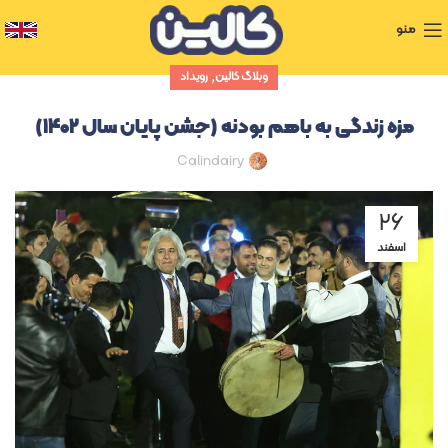
منو
,
وبلاگ کالین
رویداد
مزه زندگی به باهم بودنه (جشن پایان سال ۱۴۰۲)
Calindairy
۲۶
اسفند