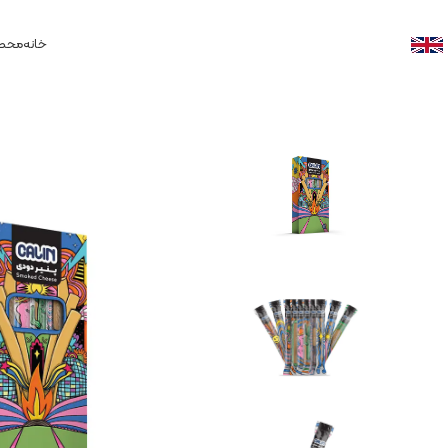
خانه
محصو