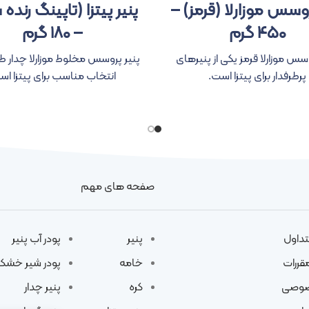
روسس موزارلا (قرمز) –
پنیر پیتزا (تاپینگ رنده
۴۵۰ گرم
– ۱۸۰ گرم
وسس موزارلا قرمز یکی از پنیرهای
پنیر پروسس مخلوط موزارلا چدار ط
پرطرفدار برای پیتزا است.
انتخاب مناسب برای پیتزا اس
صفحه های مهم
تداول
پنیر
پودر آب پنیر
مقررات
خامه
پودر شیر خشک
صوصی
کره
پنیر چدار