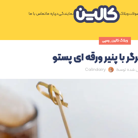
لات
وبلاگ
نمایندگی
درباره ما
تماس با ما
,
وبلاگ کالین
رسپی
ر با پنیر ورقه ای پستو
ل شده توسط
Calindairy