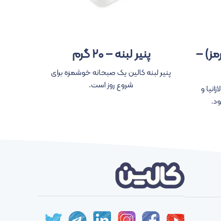
مز) –
پنیر لبنه – ۲۰ گرم
پنیر
پنیر لبنه کالین یک صبحانه خوشمزه برای
پنیر خامه‌
شروع روز است.
زانیا و
د.