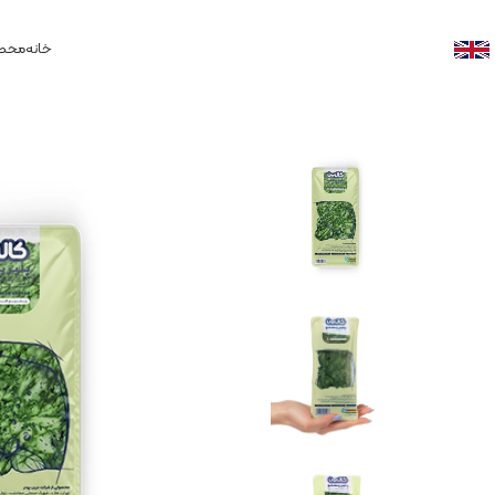
خانه
محصو