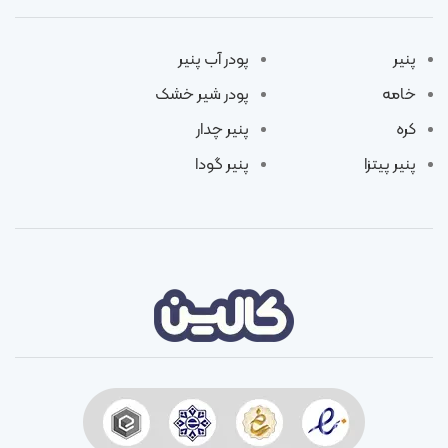
پنیر
پودر آب پنیر
خامه
پودر شیر خشک
کره
پنیر چدار
پنیر پیتزا
پنیر گودا