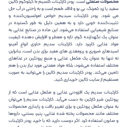
محصولات صنعتی
است. پودر کازئینات کلسیم ۱۰ کیلوگرم کالین
سفید یا زرد کمرنگ، بی بو و فاقد طعم است و به راحتی در آب حل
می شود. پودر کازئینات سیدیم خواص امولسیون‌کننده و
تثبیت‌کننده خوبی دارد و به همین دلیل به طور گسترده در
صنایع شیمیایی استفاده می‌شود. این ماده در صنایع غذایی به
عنوان یک نگهدارنده گرم، تازه و معطر و افزایش دهنده کیفیت
مواد غذایی کاربرد دارد. کازئینات سدیم حاوی انواع آمینو
اسیدهای ضروری و ریزمغذی های مفید برای بدن است، بنابراین
نه تنها به عنوان یک مکمل غذایی و منبع پروتئین در غذاهای
مختلف استفاده می‌شود، بلکه مواد معدنی مورد نیاز بدن را هم
تامین می‌کند. پودر کازئینات سدیم کالین را می‌توانید به صورت
مستقیم از سایت کالین خریداری کنید.
کازئینات سدیم یک افزودنی غذایی و مکمل غذایی است که از
پروتئین شیر کازئین به دست می‌آید. کازئینات سدیم را می‌توان
به عنوان مکمل پروتئین و برای تغییر بافت و پایداری محصولات
مختلف مانند محصولات پخته شده غذایی، پنیر، بستنی، داروها
و صابون استفاده کرد. اگر دوست دارید که با خرید پودر کازئینات