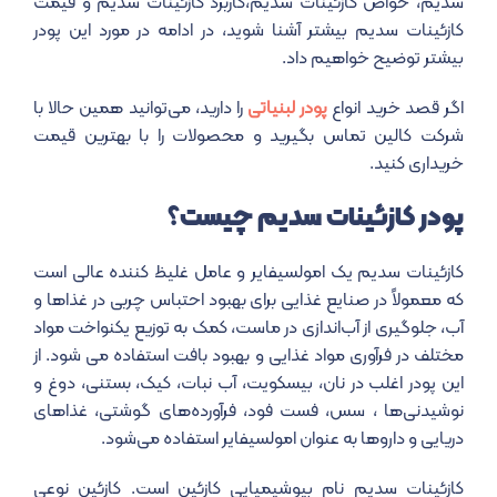
سدیم، خواص کازئینات سدیم،کاربرد کازئینات سدیم و قیمت
کازئینات سدیم بیشتر آشنا شوید، در ادامه در مورد این پودر
بیشتر توضیح خواهیم داد.
اگر قصد خرید انواع
پودر لبنیاتی
را دارید، می‌توانید همین حالا با
شرکت کالین تماس بگیرید و محصولات را با بهترین قیمت
خریداری کنید.
پودر کازئینات سدیم چیست؟
کازئینات سدیم یک امولسیفایر و عامل غلیظ کننده عالی است
که معمولاً در صنایع غذایی برای بهبود احتباس چربی در غذاها و
آب، جلوگیری از آب‌اندازی در ماست، کمک به توزیع یکنواخت مواد
مختلف در فرآوری مواد غذایی و بهبود بافت استفاده می شود. از
این پودر اغلب در نان، بیسکویت، آب نبات، کیک، بستنی، دوغ و
نوشیدنی‌ها ، سس، فست فود، فرآورده‌های گوشتی، غذاهای
دریایی و داروها به عنوان امولسیفایر استفاده می‌شود.
کازئینات سدیم نام بیوشیمیایی کازئین است. کازئین نوعی