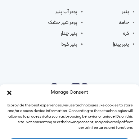
پنیر
پودر آب پنیر
خامه
پودر شیر خشک
کره
پنیر چدار
پنیر پیتزا
پنیر گودا
Manage Consent
To provide the best experiences, we use technologies like cookies to store
and/or access device information. Consenting to these technologies will
allow us to process data such as browsing behavior or unique IDs on this
site. Not consenting or withdrawing consent, may adversely affect
certain features and functions.