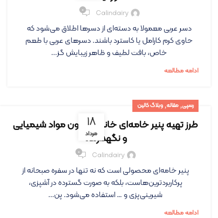
۰
Calindairy
دسر عربی معمولا به دسته‌ای از دسرها اطلاق می‌شود که
حاوی کرم کارامل یا کاسترد باشند. دسرهای عربی با طعم
خاص، بافت لطیف و ظاهر زیبایش گز...
ادامه مطالعه
,
,
رسپی
مقاله
وبلاگ کالین
۱۸
طرز تهیه پنیر خامه‌ای خانگی، بدون مواد شیمیایی
مرداد
و نگهدارنده
۰
Calindairy
پنیر خامه‌ای محصولی است که نه تنها در سفره صبحانه از
پرکاربردترین‌هاست، بلکه به صورت گسترده در آشپزی،
شیرینی‌پزی و … استفاده می‌شود. پن...
ادامه مطالعه