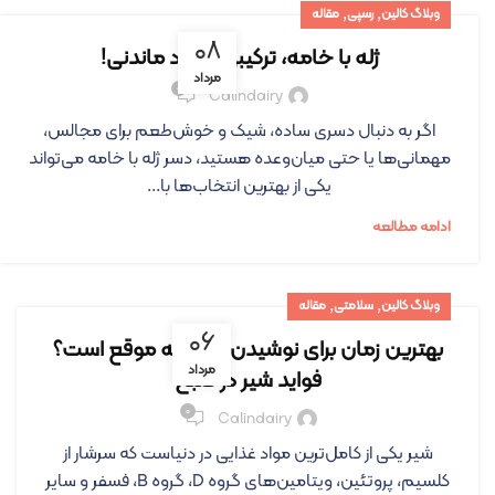
,
,
وبلاگ کالین
رسپی
مقاله
۰۸
ژله با خامه، ترکیبی به یاد ماندنی!
مرداد
۰
Calindairy
اگر به دنبال دسری ساده، شیک و خوش‌طعم برای مجالس،
مهمانی‌ها یا حتی میان‌وعده هستید، دسر ژله با خامه می‌تواند
یکی از بهترین انتخاب‌ها با...
ادامه مطالعه
,
,
وبلاگ کالین
سلامتی
مقاله
۰۶
بهترین زمان برای نوشیدن شیر چه موقع است؟
مرداد
فواید شیر در صبح
۰
Calindairy
شیر یکی از کامل‌ترین مواد غذایی در دنیاست که سرشار از
کلسیم، پروتئین، ویتامین‌های گروه D، گروه B، فسفر و سایر