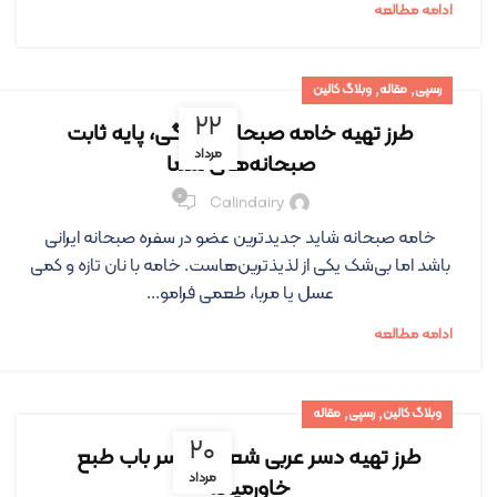
ادامه مطالعه
,
,
رسپی
مقاله
وبلاگ کالین
۲۲
طرز تهیه خامه صبحانه خانگی، پایه ثابت
مرداد
صبحانه‌های شما
۰
Calindairy
خامه صبحانه شاید جدیدترین عضو در سفره صبحانه ایرانی
باشد اما بی‌شک یکی از لذیذترین‌هاست. خامه با نان تازه و کمی
عسل یا مربا، طعمی فرامو...
ادامه مطالعه
,
,
وبلاگ کالین
رسپی
مقاله
۲۰
طرز تهیه دسر عربی شعریه، دسر باب طبع
مرداد
خاورمیانه