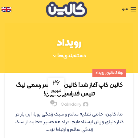
منو
رویداد
دسته‌بندی‌ها
,
وبلاگ کالین
رویداد
۲۶
کالین کاپ آغاز شد! کالین، اسپانسر رسمی لیگ
شهریور
تنیس فدراسیون ایران!
۰
Calindairy
ما، کالین، حامی تغذیه سالم و سبک زندگی پویا، این بار در
کنار دنیای ورزش ایستاده‌ایم. در ادامه مسیر حمایت از سبک
زندگی سالم و ارتباط نزد...