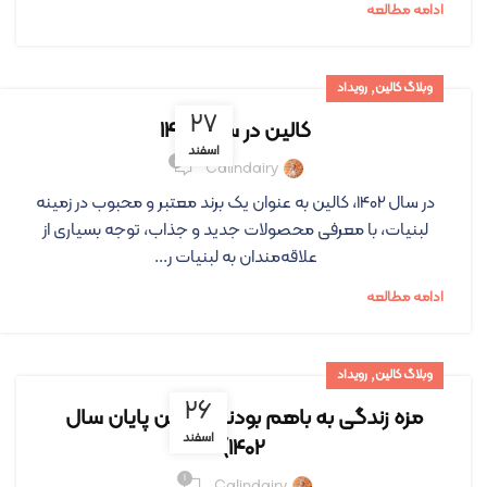
ادامه مطالعه
,
وبلاگ کالین
رویداد
۲۷
کالین در سال ۱۴۰۲
اسفند
۰
Calindairy
در سال 1402، کالین به عنوان یک برند معتبر و محبوب در زمینه
لبنیات، با معرفی محصولات جدید و جذاب، توجه بسیاری از
علاقه‌مندان به لبنیات ر...
ادامه مطالعه
,
وبلاگ کالین
رویداد
۲۶
مزه زندگی به باهم بودنه (جشن پایان سال
اسفند
۱۴۰۲)
۱
Calindairy