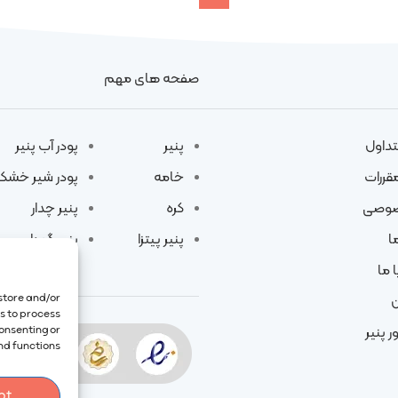
صفحه های مهم
تداول
پنیر
پودر آب پنیر
مقررات
خامه
پودر شیر خشک
صوصی
کره
پنیر چدار
ا
پنیر پیتزا
پنیر گودا
 ما
 store and/or
ن
us to process
consenting or
ر پنیر
d functions.
pt