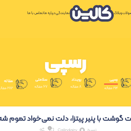
لات
وبلاگ
نمایندگی
درباره ما
تماس با ما
رسپی
رسپی
رویداد
سلامتی
مقاله
8 مقاله
67 مقاله
194 مقاله
282 مقاله
ت گوشت با پنیر پیتزا، دلت نمی‌خواد تموم شه
۰
توسط
Calindairy