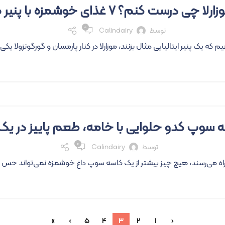
 چی درست کنم؟ ۷ غذای خوشمزه با پنیر موزارلا
۰
توسط
Calindairy
 یک پنیر ایتالیایی مثال بزنند، موزارلا در کنار پارمسان و گورگونزولا یکی ا
ه سوپ کدو حلوایی با خامه، طعم پاییز در ی
۰
توسط
Calindairy
راه می‌رسند، هیچ چیز بیشتر از یک کاسه سوپ داغ خوشمزه نمی‌تواند حس گرم
»
›
5
4
3
2
1
‹