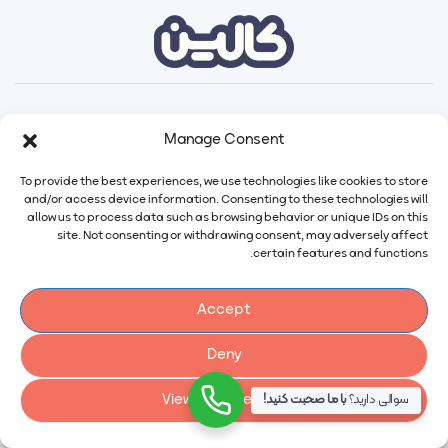
Manage Consent
To provide the best experiences, we use technologies like cookies to store
and/or access device information. Consenting to these technologies will
allow us to process data such as browsing behavior or unique IDs on this
site. Not consenting or withdrawing consent, may adversely affect
certain features and functions.
Accept
Deny
ایمیل:
info@calindairy.com
7
View preferences
سوالی دارید؟
با ما صحبت کنید!
شماره تماس:
۶۷۱۵۲ (۰۲۱)
شماره فکس:
۶۵۴۳۹۴۸۷ (۰۲۱)