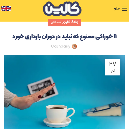
منو
,
وبلاگ کالین
سلامتی
۱۱ خوراکی ممنوع که نباید در دوران بارداری خورد
Calindairy
۲۷
آذر