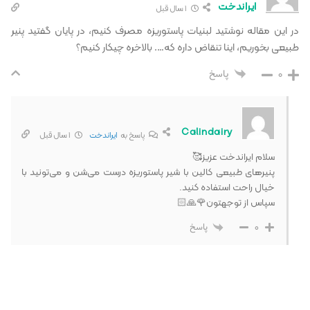
ایراندخت
1 سال قبل
در این مقاله نوشتید لبنیات پاستوریزه مصرف کنیم، در پایان گفتید پنیر
طبیعی بخوریم، اینا تنقاض داره که…. بالاخره چیکار کنیم؟
0
پاسخ
Calindairy
پاسخ به
ایراندخت
1 سال قبل
سلام ایراندخت عزیز🥰
پنیرهای طبیعی کالین با شیر پاستوریزه درست می‌شن و می‌تونید با
خیال راحت استفاده کنید.
سپاس از توجهتون🌹🙏🏻
0
پاسخ