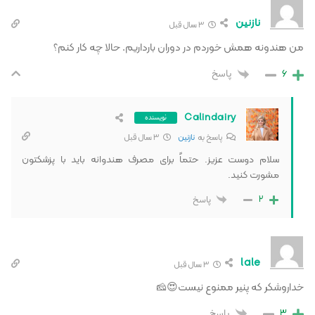
نازنین
3 سال قبل
من هندونه همش خوردم در دوران بارداریم. حالا چه کار کنم؟
6
پاسخ
Calindairy
نویسنده
پاسخ به
نازنین
3 سال قبل
سلام دوست عزیز. حتماً برای مصرف هندوانه باید با پزشکتون
مشورت کنید.
2
پاسخ
lale
3 سال قبل
خداروشکر که پنیر ممنوع نیست😍🧀
3
پاسخ