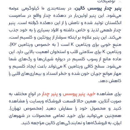
توضیحات
پنیر چدار پروسس کالین
، در بسته‌بندی ۱۰ کیلوگرمی عرضه
می‌شود. این پنیر اولین‌بار در دهکده چدار واقع در سامرست
انگلستان تولید شده و نامش را از این دهکده گرفته است. پنیر
چدار طعمی لذیذ و خاص داشته و افراد بسیاری را به خود جذب
می‌کند. این پنیر علاوه بر اینکه سرشار از پروتئین و کلسیم است،
منبع خوبی برای ویتامین K است ( به خصوص ویتامین K2).
ویتامین K برای سلامتی قلب و استخوان اهمیت بالایی دارد. این
ماده مانع از رسوب کلسیم در دیواره شریان‌ها و رگ‌های شما
می‌شود. سطح کافی ویتامین K می‌تواند باعث ایجاد کلسیم و
مهار موانع جریان خون شده و خطر انسداد و بیماری‌های قلبی را
کاهش دهد.
برای مشاهده
خرید پنیر پروسس
و
پنیر چدار
در انواع مختلف به
صورت آنلاین، همین حالا قسمت فروشگاه وبسایت را مشاهده
کنید و محصول خود را سفارش دهید (مخصوص تهران).
همچنین می‌توانید برای خرید تمامی محصولات در شهرهای
ایران، به فروشگاه‎‌ها و نمایندگی‌های کالین مراجعه کنید.